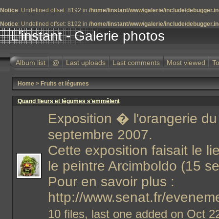
Notice
: Undefined offset: 8192 in
/home/linstant/www/galerie/include/debugger.i
Notice
: Undefined offset: 8192 in
/home/linstant/www/galerie/include/debugger.i
L'instant - Galerie photos
Album list
@
Last uploads
Last comments
Most viewed
To
Home
>
Fruits et légumes
Quand fleurs et légumes s'emmêlent
Exposition � l'orangerie d
septembre 2007.
Cette exposition faisait le 
le peintre Arcimboldo (15 s
Pour en savoir plus :
http://www.senat.fr/evenem
10 files, last one added on Oct 2