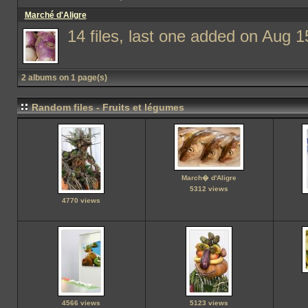
Marché d'Aligre
14 files, last one added on Aug 1
2 albums on 1 page(s)
Random files - Fruits et légumes
March� d'Aligre
5312 views
4770 views
4566 views
5123 views