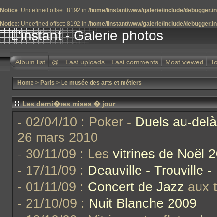
Notice
: Undefined offset: 8192 in
/home/linstant/www/galerie/include/debugger.i
Notice
: Undefined offset: 8192 in
/home/linstant/www/galerie/include/debugger.i
L'instant - Galerie photos
Album list
@
Last uploads
Last comments
Most viewed
To
Home
>
Paris
>
Le musée des arts et métiers
Les derni�res mises � jour
- 02/04/10 : Poker -
Duels au-delà
26 mars 2010
- 30/11/09 : Les
vitrines de Noël 
- 17/11/09 :
Deauville - Trouville -
- 01/11/09 :
Concert de Jazz
aux t
- 21/10/09 :
Nuit Blanche 2009