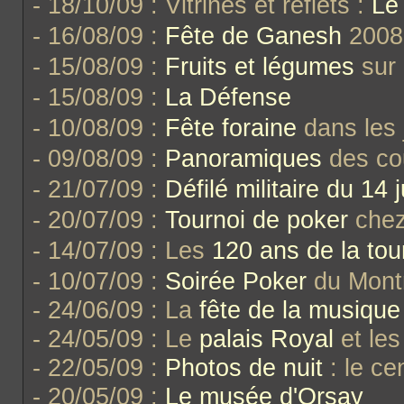
- 18/10/09 : Vitrines et reflets :
Le
- 16/08/09 :
Fête de Ganesh
2008
- 15/08/09 :
Fruits et légumes
sur 
- 15/08/09 :
La Défense
- 10/08/09 :
Fête foraine
dans les 
- 09/08/09 :
Panoramiques
des cou
- 21/07/09 :
Défilé militaire du 14 ju
- 20/07/09 :
Tournoi de poker
chez
- 14/07/09 : Les
120 ans de la tour
- 10/07/09 :
Soirée Poker
du Mont
- 24/06/09 : La
fête de la musique
- 24/05/09 : Le
palais Royal
et le
- 22/05/09 :
Photos de nuit
: le ce
- 20/05/09 :
Le musée d'Orsay