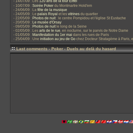
- 14/07/09 : Les
120 ans de la tour Eiffel
- 10/07/09 :
Soirée Poker
du Montmartre Hold'em
- 24/06/09 : La
fête de la musique
- 24/05/09 : Le
palais Royal
et les
vitrines
du quartier
- 22/05/09 :
Photos de nuit
: le centre Pompidou et l'église St Eustache
- 20/05/09 :
Le musée d'Orsay
- 09/05/09 :
Photos de nuit
le long de la Seine
- 02/05/09 : Les
arts de le rue
, en nocturne, sur le parvis de Notre Dame
- 01/05/09 :
Manifestation du 1er mai
dans les rues de Paris
- 25/04/09 : Une
initiation au jeu de Go
chez Docteur Stratagème à Paris, 
Last comments - Poker - Duels au delà du hasard