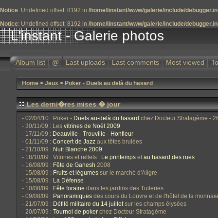
Notice
: Undefined offset: 8192 in
/home/linstant/www/galerie/include/debugger.i
Notice
: Undefined offset: 8192 in
/home/linstant/www/galerie/include/debugger.i
L'instant - Galerie photos
Album list
@
Last uploads
Last comments
Most viewed
To
Home
>
Jeux
>
Poker - Duels au delà du hasard
Les derni�res mises � jour
- 02/04/10 : Poker -
Duels au-delà du hasard
chez Docteur Stratagème - 2
- 30/11/09 : Les
vitrines de Noël 2009
- 17/11/09 :
Deauville - Trouville - Honfleur
- 01/11/09 :
Concert de Jazz
aux têtes brulées
- 21/10/09 :
Nuit Blanche 2009
- 18/10/09 : Vitrines et reflets :
Le printemps
et
au hasard des rues
- 16/08/09 :
Fête de Ganesh
2008
- 15/08/09 :
Fruits et légumes
sur le marché d'Aligre
- 15/08/09 :
La Défense
- 10/08/09 :
Fête foraine
dans les jardins des Tuileries
- 09/08/09 :
Panoramiques
des cours du Louvre et de l'hôtel de la monnai
- 21/07/09 :
Défilé militaire du 14 juillet
sur les champs élysées
- 20/07/09 :
Tournoi de poker
chez Docteur Stratagème