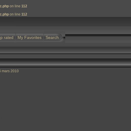
nc.php
on line
112
nc.php
on line
112
p rated
My Favorites
Search
6 mars 2010
e